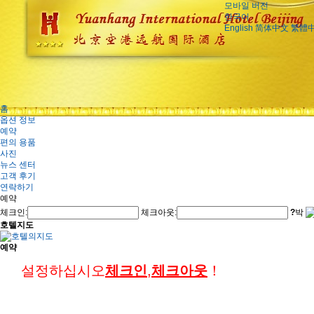
모바일 버전
한국어
English
简体中文
繁體
홈
옵션 정보
예약
편의 용품
사진
뉴스 센터
고객 후기
연락하기
예약
체크인:
체크아웃:
?
박
호텔지도
예약
설정하십시오
체크인
,
체크아웃
！